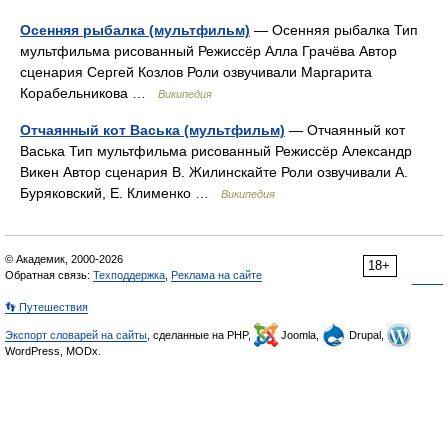
Осенняя рыбалка (мультфильм)
— Осенняя рыбалка Тип
мультфильма рисованный Режиссёр Алла Грачёва Автор
сценария Сергей Козлов Роли озвучивали Маргарита
Корабельникова …
Википедия
Отчаянный кот Васька (мультфильм)
— Отчаянный кот
Васька Тип мультфильма рисованный Режиссёр Александр
Викен Автор сценария В. Жилинскайте Роли озвучивали А.
Буряковский, Е. Клименко …
Википедия
© Академик, 2000-2026
18+
Обратная связь:
Техподдержка
,
Реклама на сайте
👣 Путешествия
Экспорт словарей на сайты
, сделанные на PHP,
Joomla,
Drupal,
WordPress, MODx.